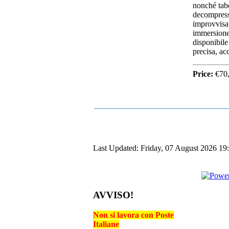
nonché tabe
decompressi
improvvisati
immersione 
disponibile 
precisa, ac
Price:
€70,
Last Updated: Friday, 07 August 2026 19
AVVISO!
Non si lavora con Poste
Italiane