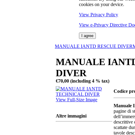
cookies on your device.
View Privacy Policy
View e-Privacy Directive D
I agree
MANUALE IANTD RESCUE DIVER
MANUALE IANT
DIVER
€70,00 (including 4 % tax)
Codice pr
View Full-Size Image
Manuale I
pagine di s
Altre immagini
dell’immers
descrittive 
scattate d
tavole desc