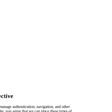
ctive
manage authentication, navigation, and other
te, you agree that we can place these types of