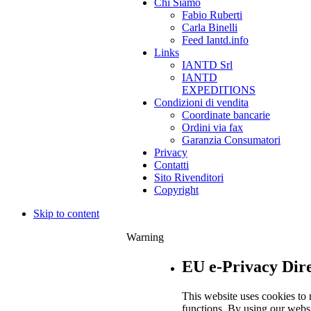
Chi Siamo
Fabio Ruberti
Carla Binelli
Feed Iantd.info
Links
IANTD Srl
IANTD
EXPEDITIONS
Condizioni di vendita
Coordinate bancarie
Ordini via fax
Garanzia Consumatori
Privacy
Contatti
Sito Rivenditori
Copyright
Skip to content
Warning
EU e-Privacy Dire
This website uses cookies to 
functions. By using our websi