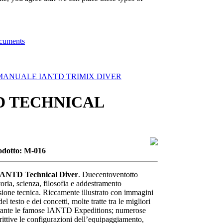
ocuments
MANUALE IANTD TRIMIX DIVER
D TECHNICAL
odotto: M-016
ANTD Technical Diver
. Duecentoventotto
toria, scienza, filosofia e addestramento
ione tecnica. Riccamente illustrato con immagini
del testo e dei concetti, molte tratte tra le migliori
urante le famose IANTD Expeditions; numerose
rittive le configurazioni dell’equipaggiamento,