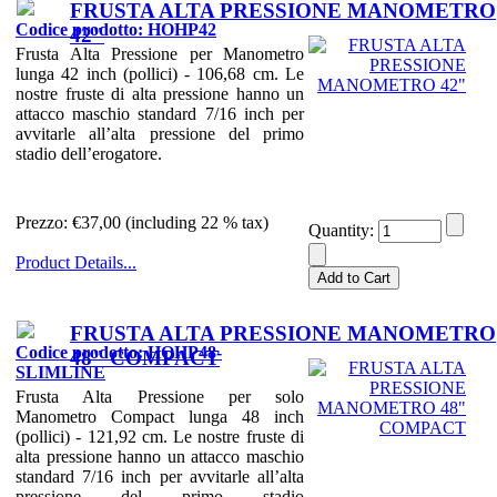
FRUSTA ALTA PRESSIONE MANOMETRO
Codice prodotto: HOHP42
42"
Frusta Alta Pressione per Manometro
lunga 42 inch (pollici) - 106,68 cm. Le
nostre fruste di alta pressione hanno un
attacco maschio standard 7/16 inch per
avvitarle all’alta pressione del primo
stadio dell’erogatore.
Prezzo:
€37,00 (including 22 % tax)
Quantity:
Product Details...
FRUSTA ALTA PRESSIONE MANOMETRO
Codice prodotto: HOHP48-
48" COMPACT
SLIMLINE
Frusta Alta Pressione per solo
Manometro Compact lunga 48 inch
(pollici) - 121,92 cm. Le nostre fruste di
alta pressione hanno un attacco maschio
standard 7/16 inch per avvitarle all’alta
pressione del primo stadio