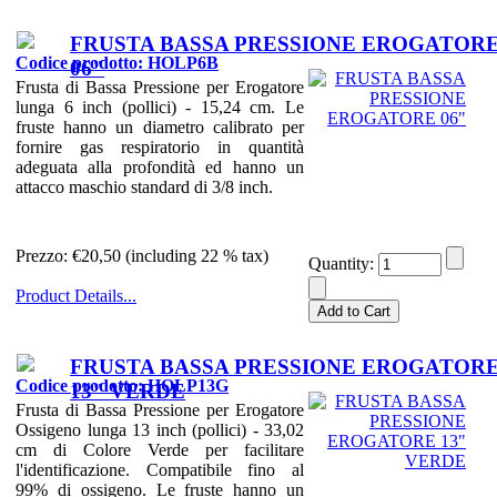
FRUSTA BASSA PRESSIONE EROGATOR
Codice prodotto: HOLP6B
06"
Frusta di Bassa Pressione per Erogatore
lunga 6 inch (pollici) - 15,24 cm. Le
fruste hanno un diametro calibrato per
fornire gas respiratorio in quantità
adeguata alla profondità ed hanno un
attacco maschio standard di 3/8 inch.
Prezzo:
€20,50 (including 22 % tax)
Quantity:
Product Details...
FRUSTA BASSA PRESSIONE EROGATOR
Codice prodotto: HOLP13G
13" VERDE
Frusta di Bassa Pressione per Erogatore
Ossigeno lunga 13 inch (pollici) - 33,02
cm di Colore Verde per facilitare
l'identificazione. Compatibile fino al
99% di ossigeno. Le fruste hanno un