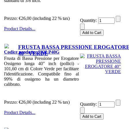
standard di 3/8 inch.
Prezzo:
€26,00 (including 22 % tax)
Quantity:
Product Details...
FRUSTA BASSA PRESSIONE EROGATOR
Codice prodotto: HOLP40G
40" VERDE
Frusta di Bassa Pressione per Erogatore
Ossigeno lunga 40" inch (pollici) -
101,60 cm di Colore Verde per facilitare
l'identificazione. Compatibile fino al
99% di ossigeno ha un diametro
calibrato.
Prezzo:
€26,00 (including 22 % tax)
Quantity:
Product Details...