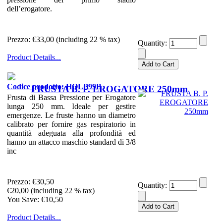
dell’erogatore.
Prezzo:
€33,00 (including 22 % tax)
Quantity:
Product Details...
Codice prodotto: HOLP99B
FRUSTA B. P. EROGATORE 250mm
Frusta di Bassa Pressione per Erogatore
lunga 250 mm. Ideale per gestire
emergenze. Le fruste hanno un diametro
calibrato per fornire gas respiratorio in
quantità adeguata alla profondità ed
hanno un attacco maschio standard di 3/8
inc
Prezzo:
€30,50
Quantity:
€20,00 (including 22 % tax)
You Save: €10,50
Product Details...