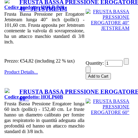
FRUSTA BASSA PRESSIONE EROGATOR
Codice prodotto: HOLP-P40
40" JETSTREAM
Frusta Bassa Pressione per Erogatore
Jetstream lunga 40" inch (pollici) -
101,60 cm. Frusta apposita per Jetstream
contenente la valvola di sovrapressione,
ha un attacco maschio standard di 3/8
inch.
Prezzo:
€54,82 (including 22 % tax)
Quantity:
Product Details...
FRUSTA BASSA PRESSIONE EROGATOR
Codice prodotto: HOLP60B
60"
Frusta Bassa Pressione Erogatore lunga
60 inch (pollici) - 152,40 cm. Le fruste
hanno un diametro calibrato per fornire
gas respiratorio in quantità adeguata alla
profondità ed hanno un attacco maschio
standard di 3/8 inch.