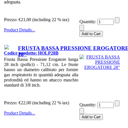
adeguata.
Prezzo:
€21,00 (including 22 % tax)
Quantity:
Product Details...
FRUSTA BASSA PRESSIONE EROGATOR
Codice prodotto: HOLP28B
28"
Frusta Bassa Pressione Erogatore lunga
28 inch (pollici) - 71,12 cm. Le fruste
hanno un diametro calibrato per fornire
gas respiratorio in quantità adeguata alla
profondità ed hanno un attacco maschio
standard di 3/8 inch.
Prezzo:
€22,00 (including 22 % tax)
Quantity:
Product Details...