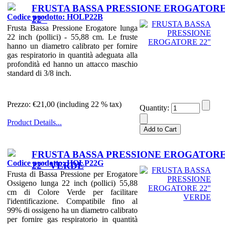
FRUSTA BASSA PRESSIONE EROGATOR
Codice prodotto: HOLP22B
22"
Frusta Bassa Pressione Erogatore lunga
22 inch (pollici) - 55,88 cm. Le fruste
hanno un diametro calibrato per fornire
gas respiratorio in quantità adeguata alla
profondità ed hanno un attacco maschio
standard di 3/8 inch.
Prezzo:
€21,00 (including 22 % tax)
Quantity:
Product Details...
FRUSTA BASSA PRESSIONE EROGATOR
Codice prodotto: HOLP22G
22" VERDE
Frusta di Bassa Pressione per Erogatore
Ossigeno lunga 22 inch (pollici) 55,88
cm di Colore Verde per facilitare
l'identificazione. Compatibile fino al
99% di ossigeno ha un diametro calibrato
per fornire gas respiratorio in quantità