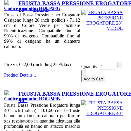
FRUSTA BASSA PRESSIONE EROGATOR
Codice prodotto: HOLP28G
28" VERDE
Frusta di Bassa Pressione per Erogatore
Ossigeno lunga 28 inch (pollici) - 71,12
cm di Colore Verde per facilitare
l'identificazione. Compatibile fino al
99% di ossigeno. Compatibile fino al
99% di ossigeno ha un diametro
calibrato.
Prezzo:
€22,00 (including 22 % tax)
Quantity:
Product Details...
FRUSTA BASSA PRESSIONE EROGATOR
Codice prodotto: HOLP40B
40"
Frusta Bassa Pressione Erogatore lunga
40" inch (pollici) - 101,60 cm. Le fruste
hanno un diametro calibrato per fornire
gas respiratorio in quantità adeguata alla
profondità ed hanno un attacco maschio