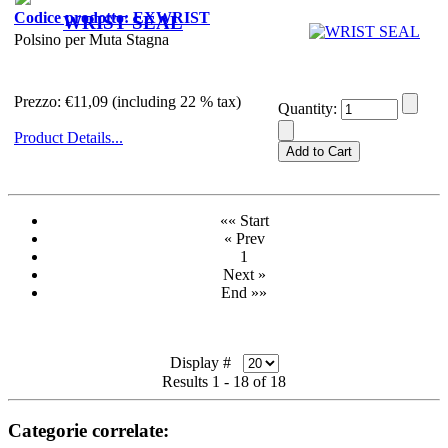
Codice prodotto: EXWRIST
WRIST SEAL
Polsino per Muta Stagna
Prezzo:
€11,09 (including 22 % tax)
Quantity:
Product Details...
«« Start
« Prev
1
Next »
End »»
Display #
Results 1 - 18 of 18
Categorie correlate: