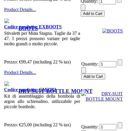
Quantity:
Product Details...
Codice prodotto: EXBOOTS
BOOTS
Stivaletti per Muta Stagna. Taglie da 37 a
47. I prezzi possono variare per taglie
molto grandi o molto piccole.
Prezzo:
€99,47 (including 22 % tax)
Quantity:
Product Details...
Codice prodotto: GM2782
DRY-SUIT BOTTLE MOUNT
Kit di assemblaggio della bombola di
argon allo schienalino. utilizzabile per
piccole bombole.
Prezzo:
€25,00 (including 22 % tax)
Quantity: