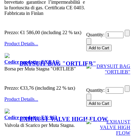
brevettato garantisce l’impermeabilità e
la fuoriuscita di gas. Certificata CE 0403.
Fabbricata in Finlan
Prezzo:
€1 586,00 (including 22 % tax)
Quantity:
Product Details...
Codice prodotto: EXBAG
DRYSUIT BAG "ORTLIEB"
Borsa per Muta Stagna "ORTLIEB"
Prezzo:
€33,76 (including 22 % tax)
Quantity:
Product Details...
Codice prodotto: EX 963
EXHAUST VALVE HIGH FLOW
Valvola di Scarico per Muta Stagna.