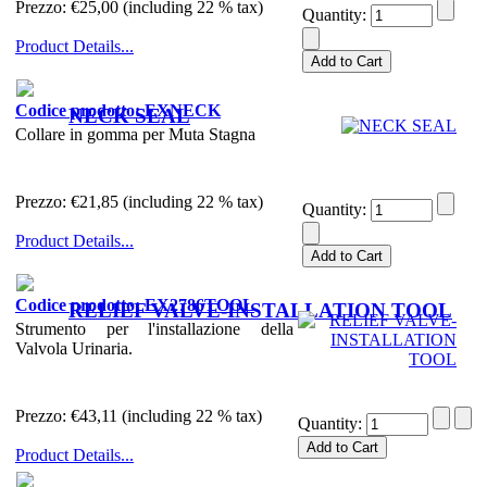
Prezzo:
€25,00 (including 22 % tax)
Quantity:
Product Details...
Codice prodotto: EXNECK
NECK SEAL
Collare in gomma per Muta Stagna
Prezzo:
€21,85 (including 22 % tax)
Quantity:
Product Details...
Codice prodotto: EX2786TOOL
RELIEF VALVE-INSTALLATION TOOL
Strumento per l'installazione della
Valvola Urinaria.
Prezzo:
€43,11 (including 22 % tax)
Quantity:
Product Details...