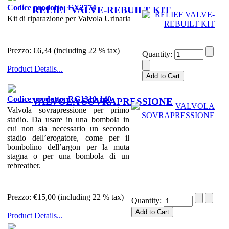
Codice prodotto: EX2774
RELIEF VALVE-REBUILT KIT
Kit di riparazione per Valvola Urinaria
Prezzo:
€6,34 (including 22 % tax)
Quantity:
Product Details...
Codice prodotto: RG1310-140
VALVOLA SOVRAPRESSIONE
Valvola sovrapressione per primo
stadio. Da usare in una bombola in
cui non sia necessario un secondo
stadio dell’erogatore, come per il
bombolino dell’argon per la muta
stagna o per una bombola di un
rebreather.
Prezzo:
€15,00 (including 22 % tax)
Quantity:
Product Details...