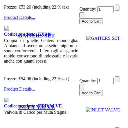
Prezzo:
€73,20 (including 22 % tax)
Quantity:
Product Details...
Codice prodotto: EX940
GAITERS SET
Coppia di ghette Gaiters monotaglia.
Aiutano ad avere un assetto migliore e
sono confortevoli. I fermagli a sgancio
rapido consentono di indossarle e levarle
anche con guanti spessi.
Prezzo:
€54,96 (including 22 % tax)
Quantity:
Product Details...
Codice prodotto: EXIVALVE
INLET VALVE
Valvola di Carico per Muta Stagna.