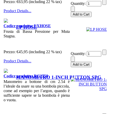
Prezzo:
€63,95 (including 22 % tax)
Quantity:
Product Details...
Codice prodotto: EXHOSE
LP HOSE
Frusta di Bassa Pressione per Muta
Stagna.
Prezzo:
€45,95 (including 22 % tax)
Quantity:
Product Details...
Codice prodotto: RG2750
MANOMETRO 1-INCH BUTTON SPG
Manometro a bottone di cm 2.54 è
l’ideale da usare su una bombola piccola,
come ad esempio per l’argon, quando è
sufficiente sapere se la bombola è piena
o vuota.