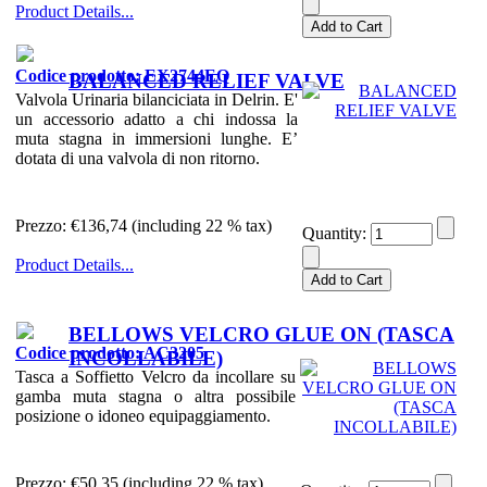
Product Details...
Codice prodotto: EX2744EQ
BALANCED RELIEF VALVE
Valvola Urinaria bilanciciata in Delrin. E'
un accessorio adatto a chi indossa la
muta stagna in immersioni lunghe. E’
dotata di una valvola di non ritorno.
Prezzo:
€136,74 (including 22 % tax)
Quantity:
Product Details...
BELLOWS VELCRO GLUE ON (TASCA
Codice prodotto: AC3205
INCOLLABILE)
Tasca a Soffietto Velcro da incollare su
gamba muta stagna o altra possibile
posizione o idoneo equipaggiamento.
Prezzo:
€50,35 (including 22 % tax)