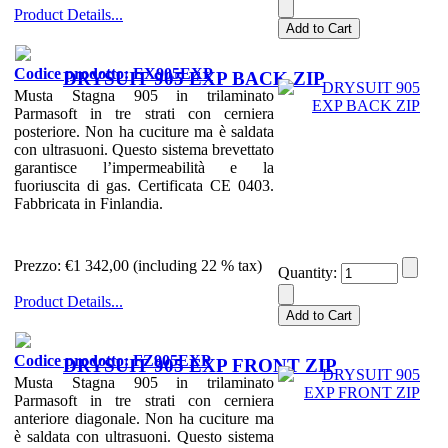
Product Details...
Codice prodotto: EX905EXP
DRYSUIT 905 EXP BACK ZIP
Musta Stagna 905 in trilaminato
Parmasoft in tre strati con cerniera
posteriore. Non ha cuciture ma è saldata
con ultrasuoni. Questo sistema brevettato
garantisce l’impermeabilità e la
fuoriuscita di gas. Certificata CE 0403.
Fabbricata in Finlandia.
Prezzo:
€1 342,00 (including 22 % tax)
Quantity:
Product Details...
Codice prodotto: FZ905EXP
DRYSUIT 905 EXP FRONT ZIP
Musta Stagna 905 in trilaminato
Parmasoft in tre strati con cerniera
anteriore diagonale. Non ha cuciture ma
è saldata con ultrasuoni. Questo sistema