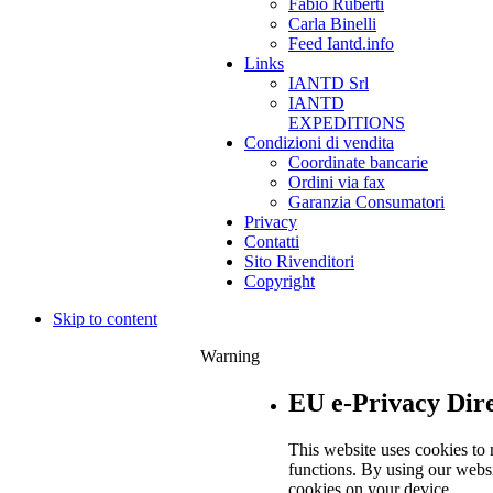
Fabio Ruberti
Carla Binelli
Feed Iantd.info
Links
IANTD Srl
IANTD
EXPEDITIONS
Condizioni di vendita
Coordinate bancarie
Ordini via fax
Garanzia Consumatori
Privacy
Contatti
Sito Rivenditori
Copyright
Skip to content
Warning
EU e-Privacy Dire
This website uses cookies to 
functions. By using our websi
cookies on your device.