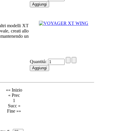
altri modelli XT
ale, creati allo
o mantenendo un
Quantità:
«« Inizio
« Prec
1
Succ »
Fine »»