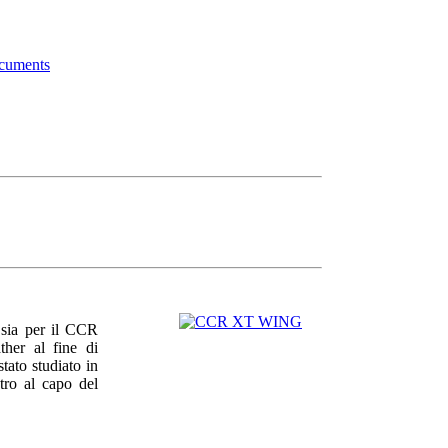
ocuments
 sia per il CCR
ther al fine di
tato studiato in
etro al capo del