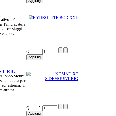
L
eativo è una
 l’imbracatura
tto per viaggi e
e e calde.
Quantità:
T RIG
r Side-Mount.
esub apposta per
e ed estrema. Il
 attività.
Quantità: