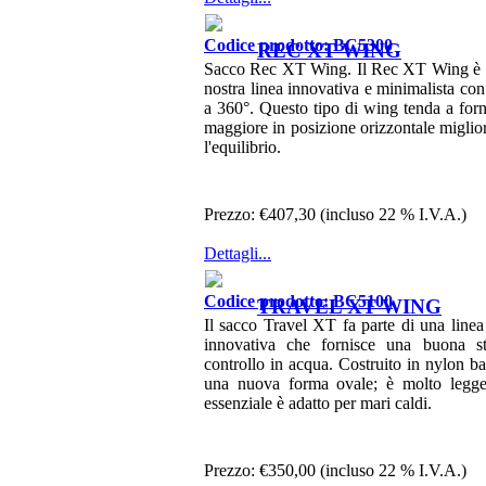
Codice prodotto: BC5300
REC XT WING
Sacco Rec XT Wing. Il Rec XT Wing è l
nostra linea innovativa e minimalista con 
a 360°. Questo tipo di wing tenda a forni
maggiore in posizione orizzontale miglior
l'equilibrio.
Prezzo:
€407,30 (incluso 22 % I.V.A.)
Dettagli...
Codice prodotto: BC5100
TRAVEL XT WING
Il sacco Travel XT fa parte di una line
innovativa che fornisce una buona st
controllo in acqua. Costruito in nylon ba
una nuova forma ovale; è molto legger
essenziale è adatto per mari caldi.
Prezzo:
€350,00 (incluso 22 % I.V.A.)