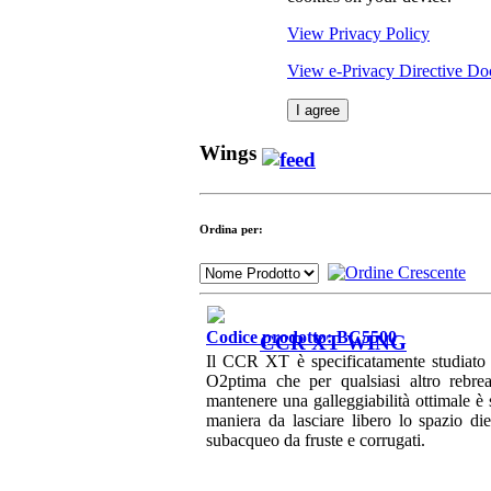
View Privacy Policy
View e-Privacy Directive D
I agree
Wings
Ordina per:
Codice prodotto: BC5500
CCR XT WING
Il CCR XT è specificatamente studiato
O2ptima che per qualsiasi altro rebrea
mantenere una galleggiabilità ottimale è s
maniera da lasciare libero lo spazio di
subacqueo da fruste e corrugati.