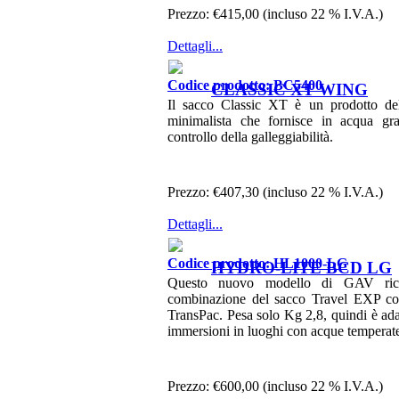
Prezzo:
€415,00 (incluso 22 % I.V.A.)
Dettagli...
Codice prodotto: BC5400
CLASSIC XT WING
Il sacco Classic XT è un prodotto del
minimalista che fornisce in acqua gra
controllo della galleggiabilità.
Prezzo:
€407,30 (incluso 22 % I.V.A.)
Dettagli...
Codice prodotto: HL1000-LG
HYDRO-LITE BCD LG
Questo nuovo modello di GAV ric
combinazione del sacco Travel EXP con
TransPac. Pesa solo Kg 2,8, quindi è ada
immersioni in luoghi con acque temperat
Prezzo:
€600,00 (incluso 22 % I.V.A.)