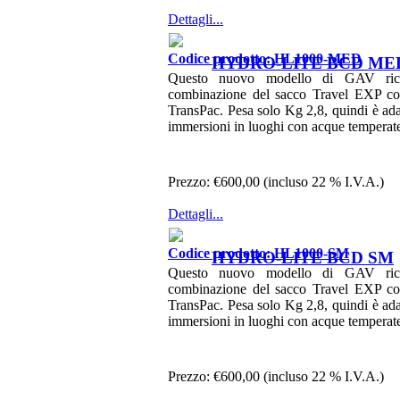
Dettagli...
Codice prodotto: HL1000-MED
HYDRO-LITE BCD ME
Questo nuovo modello di GAV ric
combinazione del sacco Travel EXP con
TransPac. Pesa solo Kg 2,8, quindi è ada
immersioni in luoghi con acque temperat
Prezzo:
€600,00 (incluso 22 % I.V.A.)
Dettagli...
Codice prodotto: HL1000-SM
HYDRO-LITE BCD SM
Questo nuovo modello di GAV ric
combinazione del sacco Travel EXP con
TransPac. Pesa solo Kg 2,8, quindi è ada
immersioni in luoghi con acque temperat
Prezzo:
€600,00 (incluso 22 % I.V.A.)