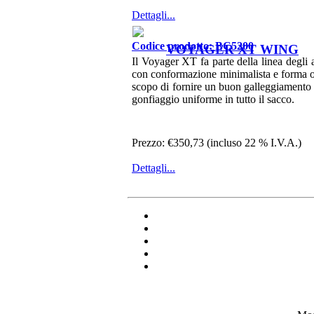
Dettagli...
Codice prodotto: BC5200
VOYAGER XT WING
Il Voyager XT fa parte della linea degli 
con conformazione minimalista e forma ov
scopo di fornire un buon galleggiament
gonfiaggio uniforme in tutto il sacco.
Prezzo:
€350,73 (incluso 22 % I.V.A.)
Dettagli...