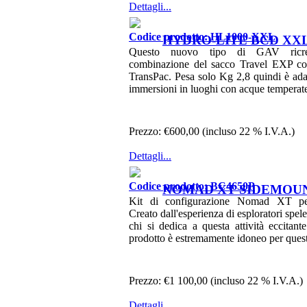
Dettagli...
Codice prodotto: HL1000-XXL
HYDRO-LITE BCD XX
Questo nuovo tipo di GAV ricr
combinazione del sacco Travel EXP con
TransPac. Pesa solo Kg 2,8 quindi è ada
immersioni in luoghi con acque temperat
Prezzo:
€600,00 (incluso 22 % I.V.A.)
Dettagli...
Codice prodotto: BC4650P
NOMAD XT SIDEMOUN
Kit di configurazione Nomad XT pe
Creato dall'esperienza di esploratori spel
chi si dedica a questa attività eccitant
prodotto è estremamente idoneo per queste
Prezzo:
€1 100,00 (incluso 22 % I.V.A.)
Dettagli...