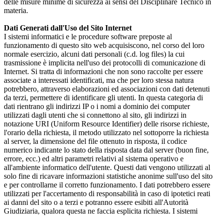
delle misure minime di sicurezza ai sensi del Disciplinare Tecnico in
materia.
Dati Generati dall'Uso del Sito Internet
I sistemi informatici e le procedure software preposte al
funzionamento di questo sito web acquisiscono, nel corso del loro
normale esercizio, alcuni dati personali (c.d. log files) la cui
trasmissione è implicita nell'uso dei protocolli di comunicazione di
Internet. Si tratta di informazioni che non sono raccolte per essere
associate a interessati identificati, ma che per loro stessa natura
potrebbero, attraverso elaborazioni ed associazioni con dati detenuti
da terzi, permettere di identificare gli utenti. In questa categoria di
dati rientrano gli indirizzi IP o i nomi a dominio dei computer
utilizzati dagli utenti che si connettono al sito, gli indirizzi in
notazione URI (Uniform Resource Identifier) delle risorse richieste,
l'orario della richiesta, il metodo utilizzato nel sottoporre la richiesta
al server, la dimensione del file ottenuto in risposta, il codice
numerico indicante lo stato della risposta data dal server (buon fine,
errore, ecc.) ed altri parametri relativi al sistema operativo e
all'ambiente informatico dell'utente. Questi dati vengono utilizzati al
solo fine di ricavare informazioni statistiche anonime sull'uso del sito
e per controllarne il corretto funzionamento. I dati potrebbero essere
utilizzati per l'accertamento di responsabilità in caso di ipotetici reati
ai danni del sito o a terzi e potranno essere esibiti all'Autorità
Giudiziaria, qualora questa ne faccia esplicita richiesta. I sistemi