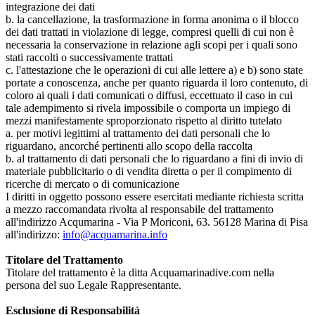
integrazione dei dati
b. la cancellazione, la trasformazione in forma anonima o il blocco
dei dati trattati in violazione di legge, compresi quelli di cui non è
necessaria la conservazione in relazione agli scopi per i quali sono
stati raccolti o successivamente trattati
c. l'attestazione che le operazioni di cui alle lettere a) e b) sono state
portate a conoscenza, anche per quanto riguarda il loro contenuto, di
coloro ai quali i dati comunicati o diffusi, eccettuato il caso in cui
tale adempimento si rivela impossibile o comporta un impiego di
mezzi manifestamente sproporzionato rispetto al diritto tutelato
a. per motivi legittimi al trattamento dei dati personali che lo
riguardano, ancorché pertinenti allo scopo della raccolta
b. al trattamento di dati personali che lo riguardano a fini di invio di
materiale pubblicitario o di vendita diretta o per il compimento di
ricerche di mercato o di comunicazione
I diritti in oggetto possono essere esercitati mediante richiesta scritta
a mezzo raccomandata rivolta al responsabile del trattamento
all'indirizzo Acqumarina - Via P Moriconi, 63. 56128 Marina di Pisa
all'indirizzo:
info@acquamarina.info
Titolare del Trattamento
Titolare del trattamento è la ditta Acquamarinadive.com nella
persona del suo Legale Rappresentante.
Esclusione di Responsabilità